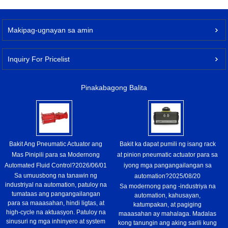
Makipag-ugnayan sa amin
Inquiry For Pricelist
Pinakabagong Balita
Bakit Ang Pneumatic Actuator ang
Bakit ka dapat pumili ng isang rack
Mas Pinipili para sa Modernong
at pinion pneumatic actuator para sa
Automated Fluid Control?
2026/06/01
iyong mga pangangailangan sa
Sa umuusbong na tanawin ng
automation?
2025/08/20
industriyal na automation, patuloy na
Sa modernong pang -industriya na
tumataas ang pangangailangan
automation, kahusayan,
para sa maaasahan, hindi ligtas, at
katumpakan, at pagiging
high-cycle na aktuasyon. Patuloy na
maaasahan ay mahalaga. Madalas
sinusuri ng mga inhinyero at system
kong tanungin ang aking sarili kung