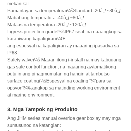
mekanikal
Pamantayan sa temperaturaï¼šStandard -20â„ƒ~80â„ƒ
Mababang temperatura -40â„ƒ~80â„ƒ
Mataas na temperatura -20â„ƒ~120â„ƒ
Ingress protection gradeï¼šIP67 seal, na naaangkop sa
karaniwang kapaligiranï¼Œ
ang espesyal na kapaligiran ay maaaring ipasadya sa
IP68
Safety valveï¼š Maaari itong i-install na may kabuuang
gas safe control function, na maaaring awtomatikong
putulin ang pinagmumulan ng hangin at tambutso
surface coatingï¼šEspesyal na coating ï¼ˆpara sa
opsyonï¼‰angkop sa matinding working environment
at marine environment.
3. Mga Tampok ng Produkto
Ang JHM series manual override gear box ay may mga
sumusunod na katangian: