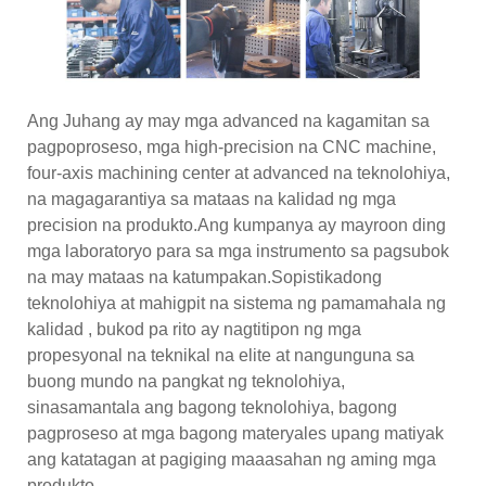
Ang Juhang ay may mga advanced na kagamitan sa
pagpoproseso, mga high-precision na CNC machine,
four-axis machining center at advanced na teknolohiya,
na magagarantiya sa mataas na kalidad ng mga
precision na produkto.Ang kumpanya ay mayroon ding
mga laboratoryo para sa mga instrumento sa pagsubok
na may mataas na katumpakan.Sopistikadong
teknolohiya at mahigpit na sistema ng pamamahala ng
kalidad , bukod pa rito ay nagtitipon ng mga
propesyonal na teknikal na elite at nangunguna sa
buong mundo na pangkat ng teknolohiya,
sinasamantala ang bagong teknolohiya, bagong
pagproseso at mga bagong materyales upang matiyak
ang katatagan at pagiging maaasahan ng aming mga
produkto.