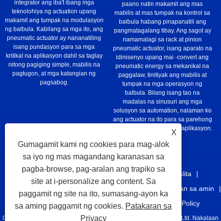
integrator ang iba't ibang mga
paano natin makamit ang mas
teknolohiya ng actuation upang
mabilis at mas tumpak na kontrol sa
makamit ang tumpak na modulasyon
balbula habang pinapanatili ang
ng balbula. Kabilang sa mga ito, ang
pangmatagalang tibay. Ang sagot ay
pneumatic actuator ay nananatiling
namamalagi sa rack at pinion
isang pundasyon para sa mga
pneumatic actuator, isang aparato na
kritikal na aplikasyon dahil sa taglay
idinisenyo upang mai -convert ang
nitong pagiging simple, mabilis na
pneumatic energy sa mekanikal na
pagtugon, at mga katangian ng
paggalaw, tinitiyak ang mabilis at
pagsabog.
tumpak na mga operasyon ng
balbula. Bilang isang tao na
madalas na sinusuri ang mga
solusyon sa automation, nalaman ko
ang actuator na ito para sa parehong
pamantayan at kritikal na aplikasyon.
X
Gumagamit kami ng cookies para mag-alok
sa iyo ng mas magandang karanasan sa
pagba-browse, pag-aralan ang trapiko sa
Bahay
Tungkol sa atin
Mga produkto
Balita
site at i-personalize ang content. Sa
I-download
Magpadala ng Inquiry
Makipag-ugnayan sa amin
paggamit ng site na ito, sumasang-ayon ka
Mga link
Sitemap
RSS
XML
Privacy Policy
sa aming paggamit ng cookies.
Patakaran sa
Privacy
Copyright © 2021 Taizhou Jlang Automation Eque Technology Co, Ltd. Nakalaan