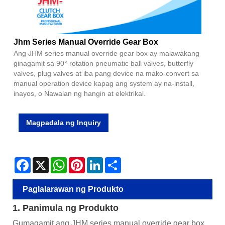
Jhm Series Manual Override Gear Box
Ang JHM series manual override gear box ay malawakang
ginagamit sa 90° rotation pneumatic ball valves, butterfly
valves, plug valves at iba pang device na mako-convert sa
manual operation device kapag ang system ay na-install,
inayos, o Nawalan ng hangin at elektrikal.
Magpadala ng Inquiry
Facebook
X
WhatsApp
Pinterest
LinkedIn
Share
Paglalarawan ng Produkto
1. Panimula ng Produkto
Gumagamit ang JHM series manual override gear box