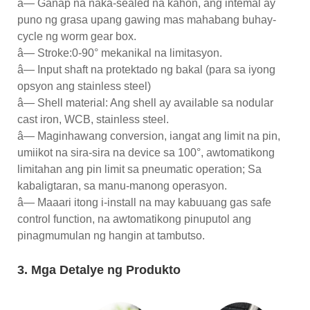
â— Ganap na naka-sealed na kahon, ang intemal ay
puno ng grasa upang gawing mas mahabang buhay-
cycle ng worm gear box.
â— Stroke:0-90° mekanikal na limitasyon.
â— Input shaft na protektado ng bakal (para sa iyong
opsyon ang stainless steel)
â— Shell material: Ang shell ay available sa nodular
cast iron, WCB, stainless steel.
â— Maginhawang conversion, iangat ang limit na pin,
umiikot na sira-sira na device sa 100°, awtomatikong
limitahan ang pin limit sa pneumatic operation; Sa
kabaligtaran, sa manu-manong operasyon.
â— Maaari itong i-install na may kabuuang gas safe
control function, na awtomatikong pinuputol ang
pinagmumulan ng hangin at tambutso.
3. Mga Detalye ng Produkto