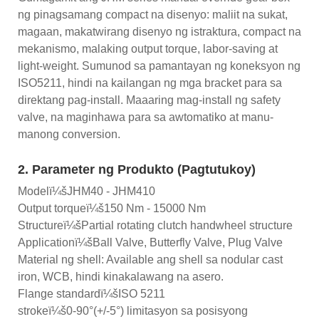
ng pinagsamang compact na disenyo: maliit na sukat,
magaan, makatwirang disenyo ng istraktura, compact na
mekanismo, malaking output torque, labor-saving at
light-weight. Sumunod sa pamantayan ng koneksyon ng
ISO5211, hindi na kailangan ng mga bracket para sa
direktang pag-install. Maaaring mag-install ng safety
valve, na maginhawa para sa awtomatiko at manu-
manong conversion.
2. Parameter ng Produkto (Pagtutukoy)
Modelï¼šJHM40 - JHM410
Output torqueï¼š150 Nm - 15000 Nm
Structureï¼šPartial rotating clutch handwheel structure
Applicationï¼šBall Valve, Butterfly Valve, Plug Valve
Material ng shell: Available ang shell sa nodular cast
iron, WCB, hindi kinakalawang na asero.
Flange standardï¼šISO 5211
strokeï¼š0-90°(+/-5°) limitasyon sa posisyong