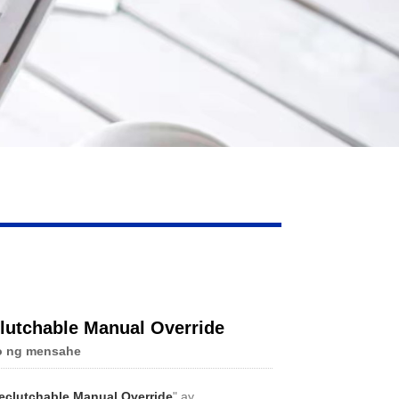
lutchable Manual Override
o ng mensahe
eclutchable Manual Override
" ay