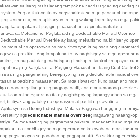
katawan sa isang mahalagang tampok na nagdaragdag ng dagdag na lay
system. Ang artikulong ito ay nagsasaliksik sa mga pangunahing asp
pag-andar nito, mga aplikasyon, at ang walang kapantay na mga pakin
 ang katumpakan at pagiging maaasahan ay pinakamahalaga.
unawa sa Mekanismo: Paglalahad ng Declutchable Manual Override
Declutchable Manual Override ay isang mekanismo na idinisenyo upang
 sa manual na operasyon sa mga sitwasyon kung saan ang automated 
gawa o praktikal. Ang tampok na ito ay nagbibigay sa mga operato
mitan, na nag-aalok ng mahalagang backup at kontrol na opsyon sa mga
apahusay ng Kaligtasan at Pagiging Maaasahan: Isang Dual-Control 
isa sa mga pangunahing benepisyo ng isang declutchable manual over
gtasan at pagiging maaasahan. Sa mga sitwasyon kung saan ang mga 
go o nangangailangan ng pagpapanatili, ang manu-manong override ay 
dual-control safeguard na ito ay nagbibigay ng kapangyarihan sa mg
rol, tinitiyak ang patuloy na operasyon at pagliit ng downtime.
Aplikasyon sa Buong Industriya: Mula sa Paggawa hanggang Enerhiy
versatility ng
declutchable manual overrides
ginagawang naaangkop a
striya. Sa mga setting ng pagmamanupaktura, magagamit ang mga m
mpakan, na nagbibigay sa mga operator ng kakayahang mag-fine-tu
ng pagsasaayos sa panahon ng pagpapanatili. Sa sektor ng enerhiya, pa