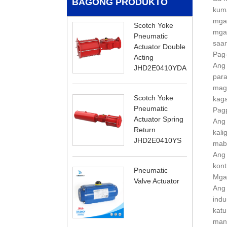
BAGONG PRODUKTO
kuma
mga 
Scotch Yoke
mga 
Pneumatic
saan
Actuator Double
Pag-
Acting
Ang 
JHD2E0410YDA
para
maga
Scotch Yoke
kaga
Pneumatic
Pagp
Actuator Spring
Ang 
Return
kali
JHD2E0410YS
mabi
Ang 
kont
Pneumatic
Mga 
Valve Actuator
Ang 
indu
katu
mano