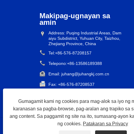
Makipag-ugnayan sa
amin
Address: Puqing Industrial Areas, Dam
aiyu Subdistrict, Yuhuan City, Taizhou,
Zhejiang Province, China
Tel:
+86-576-87208157
Telepono:
+86-13586189388
Email:
juhang@juhangkj.com.cn
Fax: +86-576-87208537
Gumagamit kami ng cookies para mag-alok sa iyo n
karanasan sa pagba-browse, pag-aralan ang trapiko sa sit
ang content. Sa paggamit ng site na ito, sumasang-ayon k
ng cookies.
Patakaran sa Privacy
Bahay
Tungkol sa atin
Mga produkto
Balita