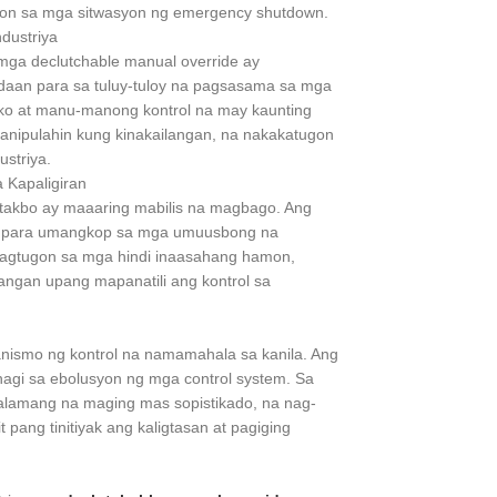
gon sa mga sitwasyon ng emergency shutdown.
dustriya
ga declutchable manual override ay
daan para sa tuluy-tuloy na pagsasama sa mga
iko at manu-manong kontrol na may kaunting
nipulahin kung kinakailangan, na nakakatugon
striya.
Kapaligiran
takbo ay maaaring mabilis na magbago. Ang
ngan para umangkop sa mga umuusbong na
pagtugon sa mga hindi inaasahang hamon,
langan upang mapanatili ang kontrol sa
nismo ng kontrol na namamahala sa kanila. Ang
hagi sa ebolusyon ng mga control system. Sa
lamang na maging mas sopistikado, na nag-
ang tinitiyak ang kaligtasan at pagiging