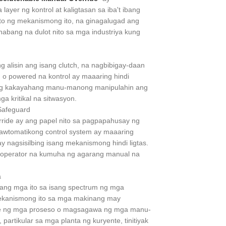
er ng kontrol at kaligtasan sa iba't ibang
eto ng mekanismong ito, na ginagalugad ang
abang na dulot nito sa mga industriya kung
 alisin ang isang clutch, na nagbibigay-daan
o powered na kontrol ay maaaring hindi
r ng kakayahang manu-manong manipulahin ang
 kritikal na sitwasyon.
Safeguard
ride ay ang papel nito sa pagpapahusay ng
awtomatikong control system ay maaaring
nagsisilbing isang mekanismong hindi ligtas.
a operator na kumuha ng agarang manual na
a
ng mga ito sa isang spectrum ng mga
ekanismong ito sa mga makinang may
ne ng mga proseso o magsagawa ng mga manu-
rtikular sa mga planta ng kuryente, tinitiyak