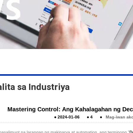
lita sa Industriya
Mastering Control: Ang Kahalagahan ng Dec
●
2024-01-06
●
4
●
Mag-iwan ak
asalimuot na larangan ng makinarya at automation, ang terminong "
D