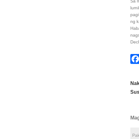
Sa m
lumi
pagi
ng k
Haba
nags
Decl
Nak
Sus
Mag