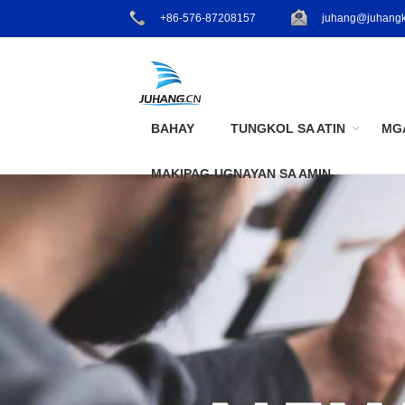
+86-576-87208157
juhang@juhangk
BAHAY
TUNGKOL SA ATIN
MG
MAKIPAG-UGNAYAN SA AMIN