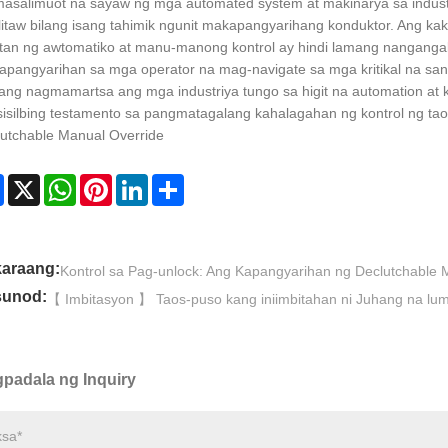
asalimuot na sayaw ng mga automated system at makinarya sa indust
litaw bilang isang tahimik ngunit makapangyarihang konduktor. Ang kak
tan ng awtomatiko at manu-manong kontrol ay hindi lamang nanganga
apangyarihan sa mga operator na mag-navigate sa mga kritikal na sa
ng nagmamartsa ang mga industriya tungo sa higit na automation at 
isilbing testamento sa pangmatagalang kahalagahan ng kontrol ng tao
utchable Manual Override
Facebook
X
WhatsApp
Pinterest
LinkedIn
Share
araang:
Kontrol sa Pag-unlock: Ang Kapangyarihan ng Declutchable 
unod:
【 Imbitasyon 】 Taos-puso kang iniimbitahan ni Juhang na l
padala ng Inquiry