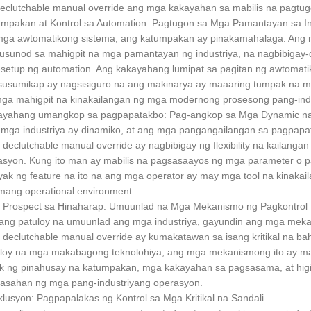
eclutchable manual override ang mga kakayahan sa mabilis na pagtu
mpakan at Kontrol sa Automation: Pagtugon sa Mga Pamantayan sa In
ga awtomatikong sistema, ang katumpakan ay pinakamahalaga. Ang m
sunod sa mahigpit na mga pamantayan ng industriya, na nagbibigay-
setup ng automation. Ang kakayahang lumipat sa pagitan ng awtomat
usumikap ay nagsisiguro na ang makinarya ay maaaring tumpak na ma
ga mahigpit na kinakailangan ng mga modernong prosesong pang-indu
ayahang umangkop sa pagpapatakbo: Pag-angkop sa Mga Dynamic na 
mga industriya ay dinamiko, at ang mga pangangailangan sa pagpapa
declutchable manual override ay nagbibigay ng flexibility na kaila
asyon. Kung ito man ay mabilis na pagsasaayos ng mga parameter o 
tiyak ng feature na ito na ang mga operator ay may mga tool na kinakai
ang operational environment.
 Prospect sa Hinaharap: Umuunlad na Mga Mekanismo ng Pagkontrol
ng patuloy na umuunlad ang mga industriya, gayundin ang mga meka
declutchable manual override ay kumakatawan sa isang kritikal na ba
loy na mga makabagong teknolohiya, ang mga mekanismong ito ay ma
k ng pinahusay na katumpakan, mga kakayahan sa pagsasama, at higit p
sahan ng mga pang-industriyang operasyon.
lusyon: Pagpapalakas ng Kontrol sa Mga Kritikal na Sandali