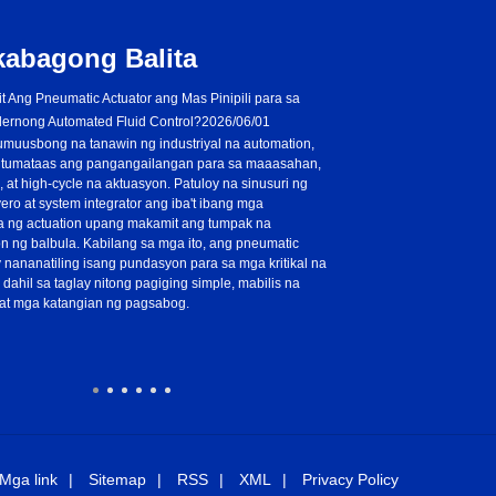
kabagong Balita
it Ang Pneumatic Actuator ang Mas Pinipili para sa
Bakit ka dapat pumili
ernong Automated Fluid Control?
2026/06/01
actuator para sa iy
umuusbong na tanawin ng industriyal na automation,
automation?
2025/08
a tumataas ang pangangailangan para sa maaasahan,
Sa modernong pang -indust
s, at high-cycle na aktuasyon. Patuloy na sinusuri ng
katumpakan, at pagiging 
ero at system integrator ang iba't ibang mga
kong tanungin ang aking sa
a ng actuation upang makamit ang tumpak na
mas mabilis at mas tumpak 
 ng balbula. Kabilang sa mga ito, ang pneumatic
pinapanatili ang pangmatag
y nananatiling isang pundasyon para sa mga kritikal na
namamalagi sa rack at pinio
 dahil sa taglay nitong pagiging simple, mabilis na
na idinisenyo upang mai -c
at mga katangian ng pagsabog.
mekanikal na paggalaw, tini
operasyon ng balbula. Bilan
ang mga solusyon sa automa
para sa parehong pamantayan
Mga link
Sitemap
RSS
XML
Privacy Policy