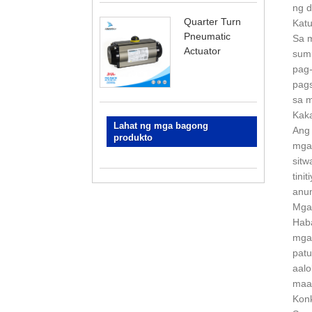
ng d
Quarter Turn
Katu
Pneumatic
Sa m
Actuator
sumu
pag-
pags
sa m
Kak
Lahat ng mga bagong
Ang 
produkto
mga 
sitw
tini
anum
Mga
Haba
mga 
patu
aalo
maaa
Konk