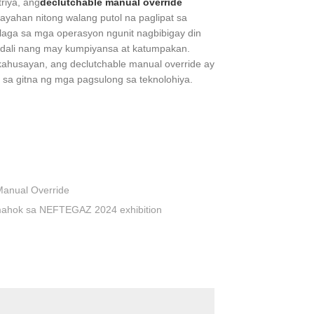
riya, ang
declutchable manual override
ayahan nitong walang putol na paglipat sa
laga sa mga operasyon ngunit nagbibigay din
ndali nang may kumpiyansa at katumpakan.
kahusayan, ang declutchable manual override ay
 sa gitna ng mga pagsulong sa teknolohiya.
Manual Override
umahok sa NEFTEGAZ 2024 exhibition