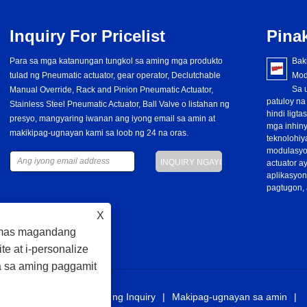
Inquiry For Pricelist
Pina
Para sa mga katanungan tungkol sa aming mga produkto
Ano ang Clutch Type Actuator?
2024/08/24
Bak
Ang clutch type actuator ay isang device na ginagamit
tulad ng Pneumatic actuator, gear operator, Declutchable
Mod
upang kontrolin ang pagpapatakbo ng isang clutch.
Sa 
Manual Override, Rack and Pinion Pneumatic Actuator,
Tumatanggap ito ng mga senyales o utos upang himukin ang
patuloy n
Stainless Steel Pneumatic Actuator, Ball Valve o listahan ng
clutch upang makasali o kumalas, sa gayon ay nagpapadala o
hindi ligta
presyo, mangyaring iwanan ang iyong email sa amin at
nakakaabala ng kapangyarihan. Ang mga clutch type actuator ay
mga inhiny
makikipag-ugnayan kami sa loob ng 24 na oras.
may mahalagang papel sa iba't ibang sistema ng makina at
teknolohiy
sasakyan, lalo na sa mga sitwasyon kung saan kinakailangan
modulasyon
ang tumpak na kontrol sa paghahatid ng kuryente.
actuator a
aplikasyon
pagtugon, 
X
g mas magandang
e at i-personalize
a sa aming paggamit
I-download
Magpadala ng Inquiry
Makipag-ugnayan sa amin