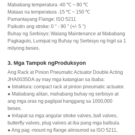
Mababang temperatura -40 ℃ ~ 80 ℃
Mataas na temperatura -15 ℃ ~ 150 ℃
Pamantayang Flange: ISO 5211
Paikutin ang stroke: 0 ° - 90 ° (+/- 5 °)
Buhay ng Serbisyo: Walang Maintenance at Mababang
Pagkagulo, Lumipat ng Buhay ng Serbisyo ng higit sa 1
milyong beses.
3. Mga Tampok ngProduksyon
Ang Rack at Pinion Pneumatic Actuator Double Acting
JHA0035DA ay may mga katangian sa ibaba:
● Istraktura: compact rack at pinion pneumatic actuator.
● Mababang alitan, mahabang buhay ng serbisyo at
ang mga oras ng paglipat hanggang sa 1000,000
beses.
● Inilapat sa mga angular stroke valves, ball valves,
butterfly valves, plug valves at iba pang mga balbula.
● Ang pag -mount ng flange alinsunod sa ISO 5211,