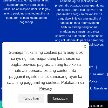
pneumatic actuator ay nananatiling
namamalagi sa rack at pinion
isang pundasyon para sa mga
pneumatic actuator, isang aparato na
kritikal na aplikasyon dahil sa taglay
idinisenyo upang mai -convert ang
nitong pagiging simple, mabilis na
pneumatic energy sa mekanikal na
pagtugon, at mga katangian ng
paggalaw, tinitiyak ang mabilis at
pagsabog.
tumpak na mga operasyon ng
balbula. Bilang isang tao na
madalas na sinusuri ang mga
solusyon sa automation, nalaman ko
ang actuator na ito para sa parehong
pamantayan at kritikal na aplikasyon.
X
Gumagamit kami ng cookies para mag-alok
sa iyo ng mas magandang karanasan sa
pagba-browse, pag-aralan ang trapiko sa
Bahay
Tungkol sa atin
Mga produkto
Balita
site at i-personalize ang content. Sa
I-download
Magpadala ng Inquiry
Makipag-ugnayan sa amin
paggamit ng site na ito, sumasang-ayon ka
Mga link
Sitemap
RSS
XML
Privacy Policy
sa aming paggamit ng cookies.
Patakaran sa
Privacy
Copyright © 2021 Taizhou Jlang Automation Eque Technology Co, Ltd. Nakalaan
ang lahat ng mga karapatan.
Tanggihan
Tanggapin
+86-576-87208157
juhang@juhangkj.com.cn