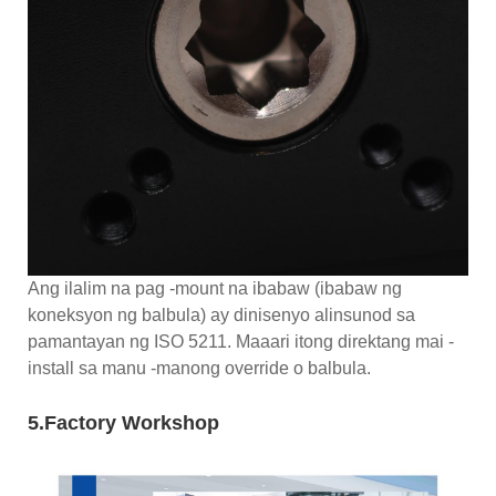
Ang ilalim na pag -mount na ibabaw (ibabaw ng
koneksyon ng balbula) ay dinisenyo alinsunod sa
pamantayan ng ISO 5211. Maaari itong direktang mai -
install sa manu -manong override o balbula.
5.Factory Workshop