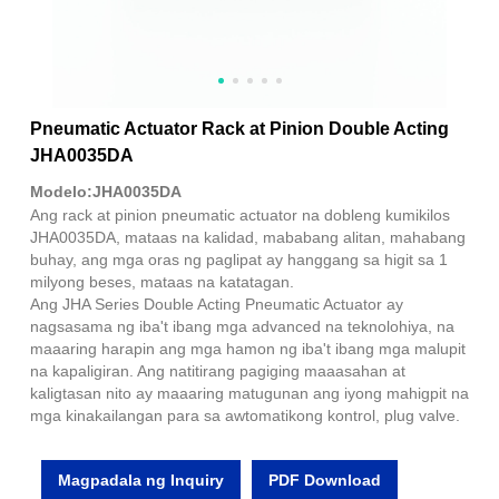
Pneumatic Actuator Rack at Pinion Double Acting
JHA0035DA
Modelo:JHA0035DA
Ang rack at pinion pneumatic actuator na dobleng kumikilos
JHA0035DA, mataas na kalidad, mababang alitan, mahabang
buhay, ang mga oras ng paglipat ay hanggang sa higit sa 1
milyong beses, mataas na katatagan.
Ang JHA Series Double Acting Pneumatic Actuator ay
nagsasama ng iba't ibang mga advanced na teknolohiya, na
maaaring harapin ang mga hamon ng iba't ibang mga malupit
na kapaligiran. Ang natitirang pagiging maaasahan at
kaligtasan nito ay maaaring matugunan ang iyong mahigpit na
mga kinakailangan para sa awtomatikong kontrol, plug valve.
Magpadala ng Inquiry
PDF Download