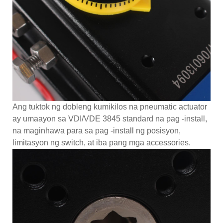
Ang tuktok ng dobleng kumikilos na pneumatic actuator
ay umaayon sa VDI/VDE 3845 standard na pag -install,
na maginhawa para sa pag -install ng posisyon,
limitasyon ng switch, at iba pang mga accessories.