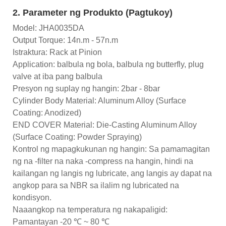
2. Parameter ng Produkto (Pagtukoy)
Model: JHA0035DA
Output Torque: 14n.m - 57n.m
Istraktura: Rack at Pinion
Application: balbula ng bola, balbula ng butterfly, plug
valve at iba pang balbula
Presyon ng suplay ng hangin: 2bar - 8bar
Cylinder Body Material: Aluminum Alloy (Surface
Coating: Anodized)
END COVER Material: Die-Casting Aluminum Alloy
(Surface Coating: Powder Spraying)
Kontrol ng mapagkukunan ng hangin: Sa pamamagitan
ng na -filter na naka -compress na hangin, hindi na
kailangan ng langis ng lubricate, ang langis ay dapat na
angkop para sa NBR sa ilalim ng lubricated na
kondisyon.
Naaangkop na temperatura ng nakapaligid:
Pamantayan -20 ℃ ~ 80 ℃