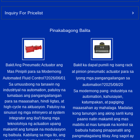
Inquiry For Pricelist
Pinakabagong Balita
Bakit Ang Pneumatic Actuator ang
Bakit ka dapat pumili ng isang rack
Mas Pinipili para sa Modernong
at pinion pneumatic actuator para sa
Automated Fluid Control?
2026/06/01
iyong mga pangangailangan sa
Sa umuusbong na tanawin ng
automation?
2025/08/20
industriyal na automation, patuloy na
Sa modernong pang -industriya na
tumataas ang pangangailangan
automation, kahusayan,
para sa maaasahan, hindi ligtas, at
katumpakan, at pagiging
high-cycle na aktuasyon. Patuloy na
maaasahan ay mahalaga. Madalas
sinusuri ng mga inhinyero at system
kong tanungin ang aking sarili kung
integrator ang iba't ibang mga
paano natin makamit ang mas
teknolohiya ng actuation upang
mabilis at mas tumpak na kontrol sa
makamit ang tumpak na modulasyon
balbula habang pinapanatili ang
ng balbula. Kabilang sa mga ito, ang
pangmatagalang tibay. Ang sagot ay