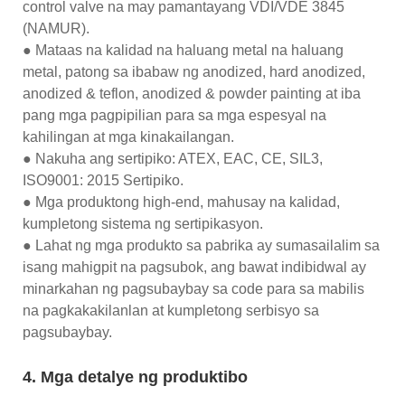
control valve na may pamantayang VDI/VDE 3845
(NAMUR).
● Mataas na kalidad na haluang metal na haluang
metal, patong sa ibabaw ng anodized, hard anodized,
anodized & teflon, anodized & powder painting at iba
pang mga pagpipilian para sa mga espesyal na
kahilingan at mga kinakailangan.
● Nakuha ang sertipiko: ATEX, EAC, CE, SIL3,
ISO9001: 2015 Sertipiko.
● Mga produktong high-end, mahusay na kalidad,
kumpletong sistema ng sertipikasyon.
● Lahat ng mga produkto sa pabrika ay sumasailalim sa
isang mahigpit na pagsubok, ang bawat indibidwal ay
minarkahan ng pagsubaybay sa code para sa mabilis
na pagkakakilanlan at kumpletong serbisyo sa
pagsubaybay.
4. Mga detalye ng produktibo