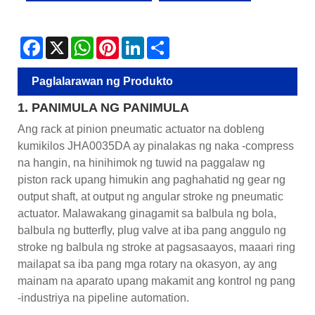
Facebook
X
WhatsApp
Pinterest
LinkedIn
Share
Paglalarawan ng Produkto
1. PANIMULA NG PANIMULA
Ang rack at pinion pneumatic actuator na dobleng
kumikilos JHA0035DA ay pinalakas ng naka -compress
na hangin, na hinihimok ng tuwid na paggalaw ng
piston rack upang himukin ang paghahatid ng gear ng
output shaft, at output ng angular stroke ng pneumatic
actuator. Malawakang ginagamit sa balbula ng bola,
balbula ng butterfly, plug valve at iba pang anggulo ng
stroke ng balbula ng stroke at pagsasaayos, maaari ring
mailapat sa iba pang mga rotary na okasyon, ay ang
mainam na aparato upang makamit ang kontrol ng pang
-industriya na pipeline automation.