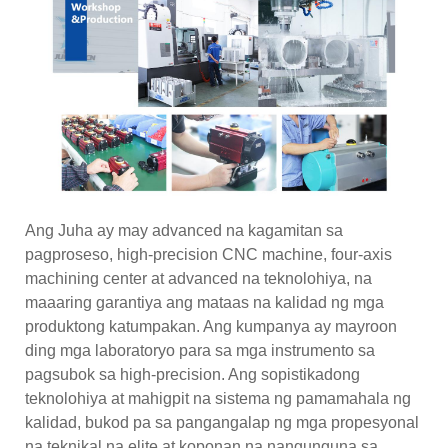
Ang Juha ay may advanced na kagamitan sa
pagproseso, high-precision CNC machine, four-axis
machining center at advanced na teknolohiya, na
maaaring garantiya ang mataas na kalidad ng mga
produktong katumpakan. Ang kumpanya ay mayroon
ding mga laboratoryo para sa mga instrumento sa
pagsubok sa high-precision. Ang sopistikadong
teknolohiya at mahigpit na sistema ng pamamahala ng
kalidad, bukod pa sa pangangalap ng mga propesyonal
na teknikal na elite at koponan na nangunguna sa