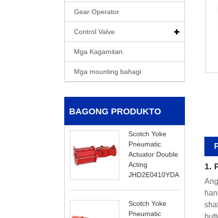
Gear Operator
Control Valve
Mga Kagamitan
Mga mounting bahagi
BAGONG PRODUKTO
Scotch Yoke
Pneumatic
P
Actuator Double
Acting
1.
JHD2E0410YDA
Ang
han
Scotch Yoke
sha
Pneumatic
butt