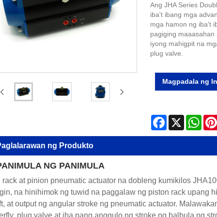
Ang JHA Series Doubl
iba't ibang mga adva
mga hamon ng iba't ib
pagiging maaasahan a
iyong mahigpit na mg
plug valve.
Magpadala ng In
Facebook
X
Wha
aglalarawan ng Produkto
 PANIMULA NG PANIMULA
 rack at pinion pneumatic actuator na dobleng kumikilos JHA1
gin, na hinihimok ng tuwid na paggalaw ng piston rack upang h
ft, at output ng angular stroke ng pneumatic actuator. Malawaka
erfly, plug valve at iba pang anggulo ng stroke ng balbula ng s