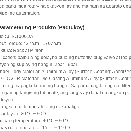
iba pang mga rotary na okasyon, ay ang mainam na aparato upan
pipeline automation.
Parameter ng Produkto (Pagtukoy)
el: JHA1000DA
put Torque: 427n.m - 1707n.m
aktura: Rack at Pinion
ication: balbula ng bola, balbula ng butterfly, plug valve at iba
syon ng suplay ng hangin: 2bar - 8bar
inder Body Material: Aluminum Alloy (Surface Coating: Anodize
 COVER Material: Die-Casting Aluminum Alloy (Surface Coati
trol ng mapagkukunan ng hangin: Sa pamamagitan ng na -filter
langan ng langis ng lubricate, ang langis ay dapat na angkop pa
disyon.
angkop na temperatura ng nakapaligid:
antayan -20 ℃ ~ 80 ℃
abang temperatura -40 ℃ ~ 80 ℃
aas na temperatura -15 ℃ ~ 150 ℃