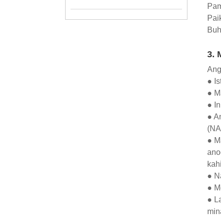
Pam
Paik
Buh
3.
Ang
● Is
● M
● In
● A
(NA
● M
ano
kah
● N
● M
● L
min