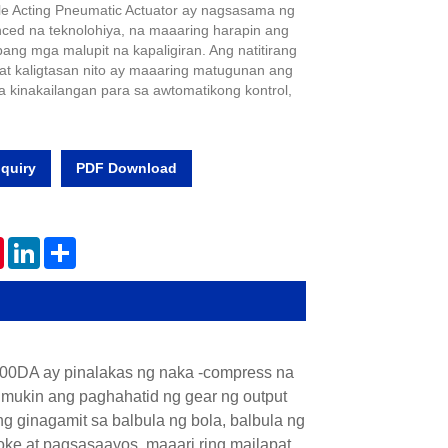
e Acting Pneumatic Actuator ay nagsasama ng
nced na teknolohiya, na maaaring harapin ang
ang mga malupit na kapaligiran. Ang natitirang
t kaligtasan nito ay maaaring matugunan ang
a kinakailangan para sa awtomatikong kontrol,
quiry
PDF Download
tsApp
Pinterest
LinkedIn
Share
000DA ay pinalakas ng naka -compress na
imukin ang paghahatid ng gear ng output
ng ginagamit sa balbula ng bola, balbula ng
troke at pagsasaayos, maaari ring mailapat