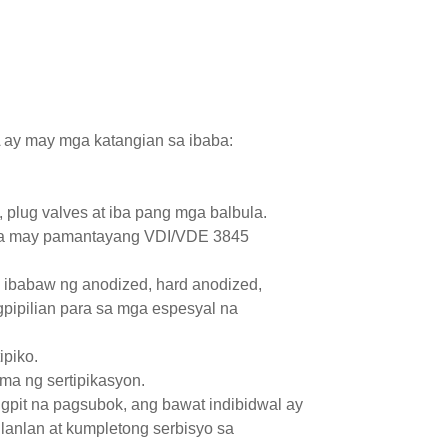
 ay may mga katangian sa ibaba:
s, plug valves at iba pang mga balbula.
e na may pamantayang VDI/VDE 3845
a ibabaw ng anodized, hard anodized,
gpipilian para sa mga espesyal na
ipiko.
ma ng sertipikasyon.
gpit na pagsubok, ang bawat indibidwal ay
anlan at kumpletong serbisyo sa