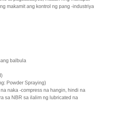
g makamit ang kontrol ng pang -industriya
 pang balbula
d)
ng: Powder Spraying)
 na naka -compress na hangin, hindi na
ra sa NBR sa ilalim ng lubricated na