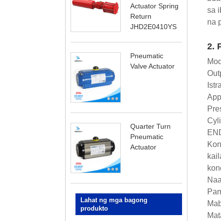
Actuator Spring
sa 
Return
na 
JHD2E0410YS
2. 
Pneumatic
Mod
Valve Actuator
Out
Istr
Appl
Pre
Cyl
Quarter Turn
END
Pneumatic
Kon
Actuator
kai
kon
Naa
Pam
Lahat ng mga bagong
Mab
produkto
Mat