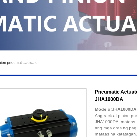
nion pneumatic actuator
Pneumatic Actuato
JHA1000DA
Modelo:JHA1000DA
Ang rack at pinion pn
JHA1000DA, mataas n
ang mga oras ng pagl
mataas na katatagan.