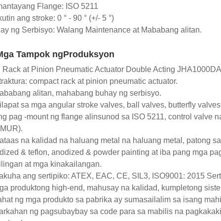
antayang Flange: ISO 5211
utin ang stroke: 0 ° - 90 ° (+/- 5 °)
ay ng Serbisyo: Walang Maintenance at Mababang alitan.
 Mga Tampok ngProduksyon
 Rack at Pinion Pneumatic Actuator Double Acting JHA1000DA
traktura: compact rack at pinion pneumatic actuator.
ababang alitan, mahabang buhay ng serbisyo.
ilapat sa mga angular stroke valves, ball valves, butterfly valve
ng pag -mount ng flange alinsunod sa ISO 5211, control valv
MUR).
ataas na kalidad na haluang metal na haluang metal, patong s
dized & teflon, anodized & powder painting at iba pang mga pa
ilingan at mga kinakailangan.
akuha ang sertipiko: ATEX, EAC, CE, SIL3, ISO9001: 2015 Sert
ga produktong high-end, mahusay na kalidad, kumpletong siste
ahat ng mga produkto sa pabrika ay sumasailalim sa isang mahi
arkahan ng pagsubaybay sa code para sa mabilis na pagkakakil