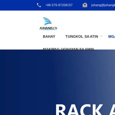
+86-576-87208157
juhang@juhangk
BAHAY
TUNGKOL SA ATIN
MG
MAKIPAG-UGNAYAN SA AMIN